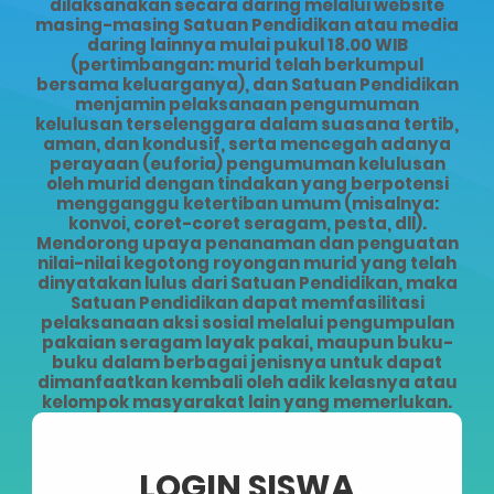
dilaksanakan secara daring melalui website
masing-masing Satuan Pendidikan atau media
daring lainnya mulai pukul 18.00 WIB
(pertimbangan: murid telah berkumpul
bersama keluarganya), dan Satuan Pendidikan
menjamin pelaksanaan pengumuman
kelulusan terselenggara dalam suasana tertib,
aman, dan kondusif, serta mencegah adanya
perayaan (euforia) pengumuman kelulusan
oleh murid dengan tindakan yang berpotensi
mengganggu ketertiban umum (misalnya:
konvoi, coret-coret seragam, pesta, dll).
Mendorong upaya penanaman dan penguatan
nilai-nilai kegotong royongan murid yang telah
dinyatakan lulus dari Satuan Pendidikan, maka
Satuan Pendidikan dapat memfasilitasi
pelaksanaan aksi sosial melalui pengumpulan
pakaian seragam layak pakai, maupun buku-
buku dalam berbagai jenisnya untuk dapat
dimanfaatkan kembali oleh adik kelasnya atau
kelompok masyarakat lain yang memerlukan.
LOGIN SISWA