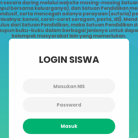
ecara daring melalui website masing-masing Satuan 
kumpul bersama keluarganya), dan Satuan Pendidikan 
kondusif, serta mencegah adanya perayaan (euforia) 
alnya: konvoi, coret-coret seragam, pesta, dll). Men
lus dari Satuan Pendidikan, maka Satuan Pendidikan da
upun buku-buku dalam berbagai jenisnya untuk dapat 
kelompok masyarakat lain yang memerlukan.
LOGIN SISWA
Masuk