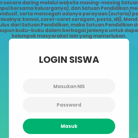
ecara daring melalui website masing-masing Satuan 
kumpul bersama keluarganya), dan Satuan Pendidikan 
kondusif, serta mencegah adanya perayaan (euforia) 
alnya: konvoi, coret-coret seragam, pesta, dll). Men
lus dari Satuan Pendidikan, maka Satuan Pendidikan da
upun buku-buku dalam berbagai jenisnya untuk dapat 
kelompok masyarakat lain yang memerlukan.
LOGIN SISWA
Masuk