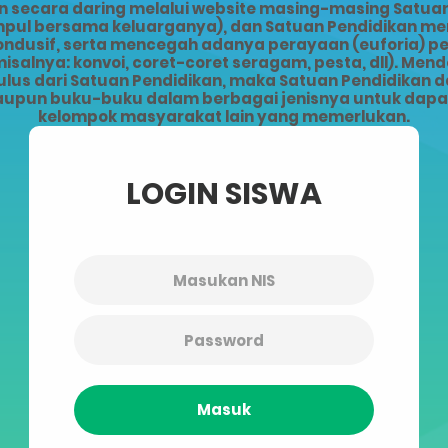
ecara daring melalui website masing-masing Satuan 
kumpul bersama keluarganya), dan Satuan Pendidikan 
kondusif, serta mencegah adanya perayaan (euforia) 
alnya: konvoi, coret-coret seragam, pesta, dll). Men
lus dari Satuan Pendidikan, maka Satuan Pendidikan da
upun buku-buku dalam berbagai jenisnya untuk dapat 
kelompok masyarakat lain yang memerlukan.
LOGIN SISWA
Masuk