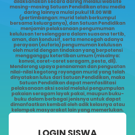
dilaksanakan secara daring melalui website
masing-masing Satuan Pendidikan atau media
daring lainnya mulai pukul 18.00 WIB
(pertimbangan: murid telah berkumpul
bersama keluarganya), dan Satuan Pendidikan
menjamin pelaksanaan pengumuman
kelulusan terselenggara dalam suasana tertib,
aman, dan kondusif, serta mencegah adanya
perayaan (euforia) pengumuman kelulusan
oleh murid dengan tindakan yang berpotensi
mengganggu ketertiban umum (misalnya:
konvoi, coret-coret seragam, pesta, dll).
Mendorong upaya penanaman dan penguatan
nilai-nilai kegotong royongan murid yang telah
dinyatakan lulus dari Satuan Pendidikan, maka
Satuan Pendidikan dapat memfasilitasi
pelaksanaan aksi sosial melalui pengumpulan
pakaian seragam layak pakai, maupun buku-
buku dalam berbagai jenisnya untuk dapat
dimanfaatkan kembali oleh adik kelasnya atau
kelompok masyarakat lain yang memerlukan.
LOGIN SISWA