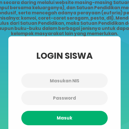
ecara daring melalui website masing-masing Satuan 
kumpul bersama keluarganya), dan Satuan Pendidikan 
kondusif, serta mencegah adanya perayaan (euforia) 
alnya: konvoi, coret-coret seragam, pesta, dll). Men
lus dari Satuan Pendidikan, maka Satuan Pendidikan da
upun buku-buku dalam berbagai jenisnya untuk dapat 
kelompok masyarakat lain yang memerlukan.
LOGIN SISWA
Masuk