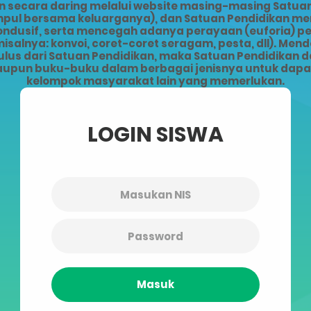
ecara daring melalui website masing-masing Satuan 
kumpul bersama keluarganya), dan Satuan Pendidikan 
kondusif, serta mencegah adanya perayaan (euforia) 
alnya: konvoi, coret-coret seragam, pesta, dll). Men
lus dari Satuan Pendidikan, maka Satuan Pendidikan da
upun buku-buku dalam berbagai jenisnya untuk dapat 
kelompok masyarakat lain yang memerlukan.
LOGIN SISWA
Masuk