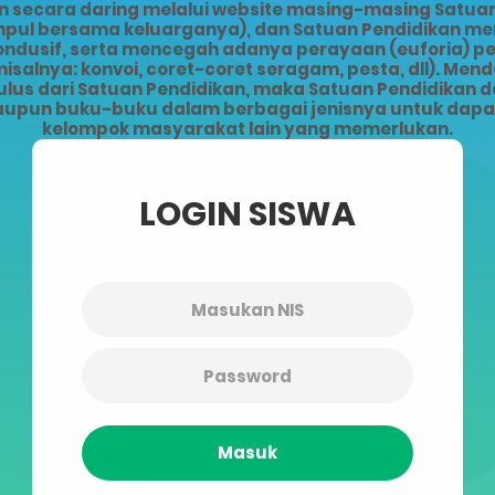
ecara daring melalui website masing-masing Satuan 
kumpul bersama keluarganya), dan Satuan Pendidikan 
kondusif, serta mencegah adanya perayaan (euforia) 
alnya: konvoi, coret-coret seragam, pesta, dll). Men
lus dari Satuan Pendidikan, maka Satuan Pendidikan da
upun buku-buku dalam berbagai jenisnya untuk dapat 
kelompok masyarakat lain yang memerlukan.
LOGIN SISWA
Masuk