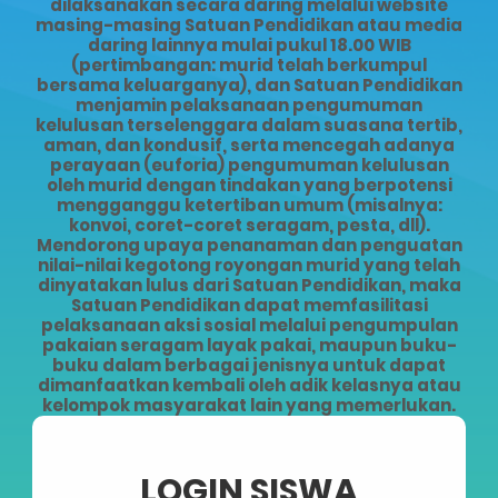
dilaksanakan secara daring melalui website
masing-masing Satuan Pendidikan atau media
daring lainnya mulai pukul 18.00 WIB
(pertimbangan: murid telah berkumpul
bersama keluarganya), dan Satuan Pendidikan
menjamin pelaksanaan pengumuman
kelulusan terselenggara dalam suasana tertib,
aman, dan kondusif, serta mencegah adanya
perayaan (euforia) pengumuman kelulusan
oleh murid dengan tindakan yang berpotensi
mengganggu ketertiban umum (misalnya:
konvoi, coret-coret seragam, pesta, dll).
Mendorong upaya penanaman dan penguatan
nilai-nilai kegotong royongan murid yang telah
dinyatakan lulus dari Satuan Pendidikan, maka
Satuan Pendidikan dapat memfasilitasi
pelaksanaan aksi sosial melalui pengumpulan
pakaian seragam layak pakai, maupun buku-
buku dalam berbagai jenisnya untuk dapat
dimanfaatkan kembali oleh adik kelasnya atau
kelompok masyarakat lain yang memerlukan.
LOGIN SISWA