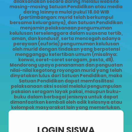
dilaksanakan secara daring melalui website
masing-masing Satuan Pendidikan atau media
daring lainnya mulai pukul 18.00 WIB
(pertimbangan: murid telah berkumpul
bersama keluarganya), dan Satuan Pendidikan
menjamin pelaksanaan pengumuman
kelulusan terselenggara dalam suasana tertib,
aman, dan kondusif, serta mencegah adanya
perayaan (euforia) pengumuman kelulusan
oleh murid dengan tindakan yang berpotensi
mengganggu ketertiban umum (misalnya:
konvoi, coret-coret seragam, pesta, dll).
Mendorong upaya penanaman dan penguatan
nilai-nilai kegotong royongan murid yang telah
dinyatakan lulus dari Satuan Pendidikan, maka
Satuan Pendidikan dapat memfasilitasi
pelaksanaan aksi sosial melalui pengumpulan
pakaian seragam layak pakai, maupun buku-
buku dalam berbagai jenisnya untuk dapat
dimanfaatkan kembali oleh adik kelasnya atau
kelompok masyarakat lain yang memerlukan.
LOGIN SISWA