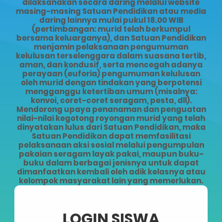
dilaksanakan secara daring melalui website
masing-masing Satuan Pendidikan atau media
daring lainnya mulai pukul 18.00 WIB
(pertimbangan: murid telah berkumpul
bersama keluarganya), dan Satuan Pendidikan
menjamin pelaksanaan pengumuman
kelulusan terselenggara dalam suasana tertib,
aman, dan kondusif, serta mencegah adanya
perayaan (euforia) pengumuman kelulusan
oleh murid dengan tindakan yang berpotensi
mengganggu ketertiban umum (misalnya:
konvoi, coret-coret seragam, pesta, dll).
Mendorong upaya penanaman dan penguatan
nilai-nilai kegotong royongan murid yang telah
dinyatakan lulus dari Satuan Pendidikan, maka
Satuan Pendidikan dapat memfasilitasi
pelaksanaan aksi sosial melalui pengumpulan
pakaian seragam layak pakai, maupun buku-
buku dalam berbagai jenisnya untuk dapat
dimanfaatkan kembali oleh adik kelasnya atau
kelompok masyarakat lain yang memerlukan.
LOGIN SISWA