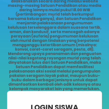
dilaksanakan secara daring melalui website
masing-masing Satuan Pendidikan atau media
daring lainnya mulai pukul 18.00 WIB
(pertimbangan: murid telah berkumpul
bersama keluarganya), dan Satuan Pendidikan
menjamin pelaksanaan pengumuman
kelulusan terselenggara dalam suasana tertib,
aman, dan kondusif, serta mencegah adanya
perayaan (euforia) pengumuman kelulusan
oleh murid dengan tindakan yang berpotensi
mengganggu ketertiban umum (misalnya:
konvoi, coret-coret seragam, pesta, dll).
Mendorong upaya penanaman dan penguatan
nilai-nilai kegotong royongan murid yang telah
dinyatakan lulus dari Satuan Pendidikan, maka
Satuan Pendidikan dapat memfasilitasi
pelaksanaan aksi sosial melalui pengumpulan
pakaian seragam layak pakai, maupun buku-
buku dalam berbagai jenisnya untuk dapat
dimanfaatkan kembali oleh adik kelasnya atau
kelompok masyarakat lain yang memerlukan.
LOGIN SISWA