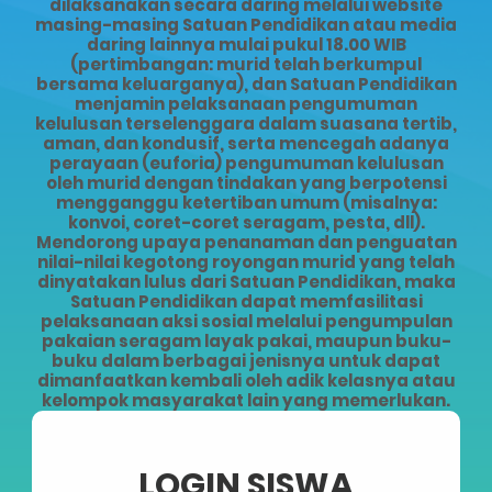
dilaksanakan secara daring melalui website
masing-masing Satuan Pendidikan atau media
daring lainnya mulai pukul 18.00 WIB
(pertimbangan: murid telah berkumpul
bersama keluarganya), dan Satuan Pendidikan
menjamin pelaksanaan pengumuman
kelulusan terselenggara dalam suasana tertib,
aman, dan kondusif, serta mencegah adanya
perayaan (euforia) pengumuman kelulusan
oleh murid dengan tindakan yang berpotensi
mengganggu ketertiban umum (misalnya:
konvoi, coret-coret seragam, pesta, dll).
Mendorong upaya penanaman dan penguatan
nilai-nilai kegotong royongan murid yang telah
dinyatakan lulus dari Satuan Pendidikan, maka
Satuan Pendidikan dapat memfasilitasi
pelaksanaan aksi sosial melalui pengumpulan
pakaian seragam layak pakai, maupun buku-
buku dalam berbagai jenisnya untuk dapat
dimanfaatkan kembali oleh adik kelasnya atau
kelompok masyarakat lain yang memerlukan.
LOGIN SISWA