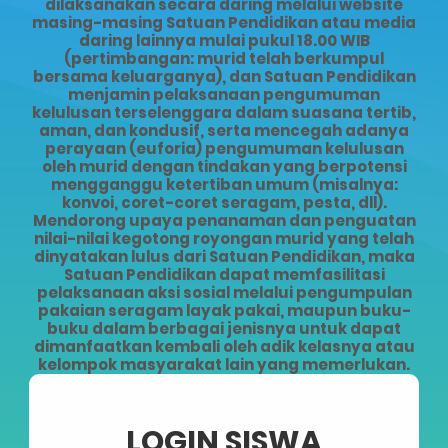
dilaksanakan secara daring melalui website
masing-masing Satuan Pendidikan atau media
daring lainnya mulai pukul 18.00 WIB
(pertimbangan: murid telah berkumpul
bersama keluarganya), dan Satuan Pendidikan
menjamin pelaksanaan pengumuman
kelulusan terselenggara dalam suasana tertib,
aman, dan kondusif, serta mencegah adanya
perayaan (euforia) pengumuman kelulusan
oleh murid dengan tindakan yang berpotensi
mengganggu ketertiban umum (misalnya:
konvoi, coret-coret seragam, pesta, dll).
Mendorong upaya penanaman dan penguatan
nilai-nilai kegotong royongan murid yang telah
dinyatakan lulus dari Satuan Pendidikan, maka
Satuan Pendidikan dapat memfasilitasi
pelaksanaan aksi sosial melalui pengumpulan
pakaian seragam layak pakai, maupun buku-
buku dalam berbagai jenisnya untuk dapat
dimanfaatkan kembali oleh adik kelasnya atau
kelompok masyarakat lain yang memerlukan.
LOGIN SISWA