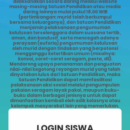
dilaksanakan secara daring melalui website
masing-masing Satuan Pendidikan atau media
daring lainnya mulai pukul 18.00 WIB
(pertimbangan: murid telah berkumpul
bersama keluarganya), dan Satuan Pendidikan
menjamin pelaksanaan pengumuman
kelulusan terselenggara dalam suasana tertib,
aman, dan kondusif, serta mencegah adanya
perayaan (euforia) pengumuman kelulusan
oleh murid dengan tindakan yang berpotensi
mengganggu ketertiban umum (misalnya:
konvoi, coret-coret seragam, pesta, dll).
Mendorong upaya penanaman dan penguatan
nilai-nilai kegotong royongan murid yang telah
dinyatakan lulus dari Satuan Pendidikan, maka
Satuan Pendidikan dapat memfasilitasi
pelaksanaan aksi sosial melalui pengumpulan
pakaian seragam layak pakai, maupun buku-
buku dalam berbagai jenisnya untuk dapat
dimanfaatkan kembali oleh adik kelasnya atau
kelompok masyarakat lain yang memerlukan.
LOGIN SISWA