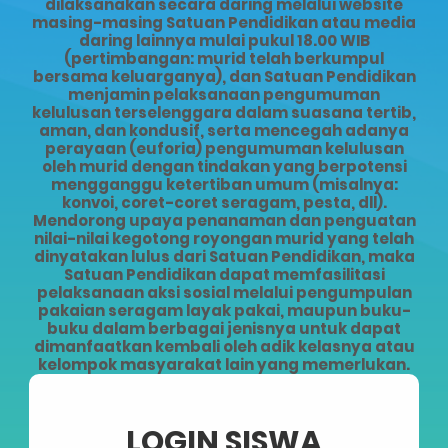
dilaksanakan secara daring melalui website
masing-masing Satuan Pendidikan atau media
daring lainnya mulai pukul 18.00 WIB
(pertimbangan: murid telah berkumpul
bersama keluarganya), dan Satuan Pendidikan
menjamin pelaksanaan pengumuman
kelulusan terselenggara dalam suasana tertib,
aman, dan kondusif, serta mencegah adanya
perayaan (euforia) pengumuman kelulusan
oleh murid dengan tindakan yang berpotensi
mengganggu ketertiban umum (misalnya:
konvoi, coret-coret seragam, pesta, dll).
Mendorong upaya penanaman dan penguatan
nilai-nilai kegotong royongan murid yang telah
dinyatakan lulus dari Satuan Pendidikan, maka
Satuan Pendidikan dapat memfasilitasi
pelaksanaan aksi sosial melalui pengumpulan
pakaian seragam layak pakai, maupun buku-
buku dalam berbagai jenisnya untuk dapat
dimanfaatkan kembali oleh adik kelasnya atau
kelompok masyarakat lain yang memerlukan.
LOGIN SISWA