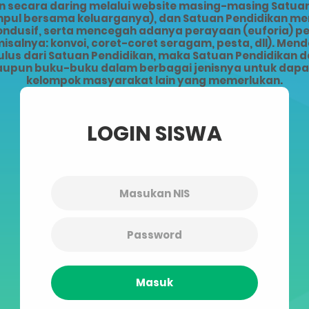
ecara daring melalui website masing-masing Satuan 
kumpul bersama keluarganya), dan Satuan Pendidikan 
kondusif, serta mencegah adanya perayaan (euforia) 
alnya: konvoi, coret-coret seragam, pesta, dll). Men
lus dari Satuan Pendidikan, maka Satuan Pendidikan da
upun buku-buku dalam berbagai jenisnya untuk dapat 
kelompok masyarakat lain yang memerlukan.
LOGIN SISWA
Masuk