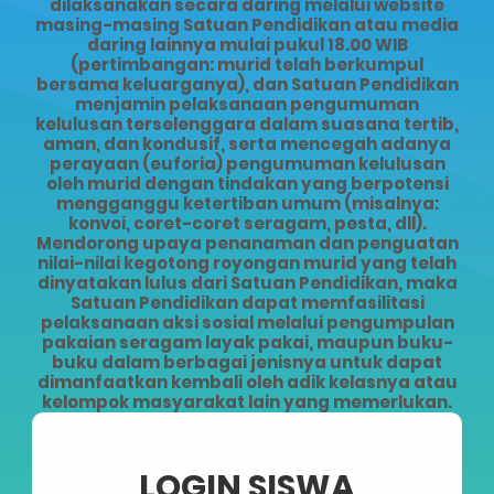
dilaksanakan secara daring melalui website
masing-masing Satuan Pendidikan atau media
daring lainnya mulai pukul 18.00 WIB
(pertimbangan: murid telah berkumpul
bersama keluarganya), dan Satuan Pendidikan
menjamin pelaksanaan pengumuman
kelulusan terselenggara dalam suasana tertib,
aman, dan kondusif, serta mencegah adanya
perayaan (euforia) pengumuman kelulusan
oleh murid dengan tindakan yang berpotensi
mengganggu ketertiban umum (misalnya:
konvoi, coret-coret seragam, pesta, dll).
Mendorong upaya penanaman dan penguatan
nilai-nilai kegotong royongan murid yang telah
dinyatakan lulus dari Satuan Pendidikan, maka
Satuan Pendidikan dapat memfasilitasi
pelaksanaan aksi sosial melalui pengumpulan
pakaian seragam layak pakai, maupun buku-
buku dalam berbagai jenisnya untuk dapat
dimanfaatkan kembali oleh adik kelasnya atau
kelompok masyarakat lain yang memerlukan.
LOGIN SISWA