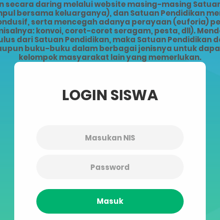
ecara daring melalui website masing-masing Satuan 
kumpul bersama keluarganya), dan Satuan Pendidikan 
kondusif, serta mencegah adanya perayaan (euforia) 
alnya: konvoi, coret-coret seragam, pesta, dll). Men
lus dari Satuan Pendidikan, maka Satuan Pendidikan da
upun buku-buku dalam berbagai jenisnya untuk dapat 
kelompok masyarakat lain yang memerlukan.
LOGIN SISWA
Masuk