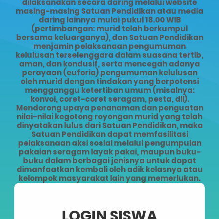
dilaksanakan secara daring melalui website
masing-masing Satuan Pendidikan atau media
daring lainnya mulai pukul 18.00 WIB
(pertimbangan: murid telah berkumpul
bersama keluarganya), dan Satuan Pendidikan
menjamin pelaksanaan pengumuman
kelulusan terselenggara dalam suasana tertib,
aman, dan kondusif, serta mencegah adanya
perayaan (euforia) pengumuman kelulusan
oleh murid dengan tindakan yang berpotensi
mengganggu ketertiban umum (misalnya:
konvoi, coret-coret seragam, pesta, dll).
Mendorong upaya penanaman dan penguatan
nilai-nilai kegotong royongan murid yang telah
dinyatakan lulus dari Satuan Pendidikan, maka
Satuan Pendidikan dapat memfasilitasi
pelaksanaan aksi sosial melalui pengumpulan
pakaian seragam layak pakai, maupun buku-
buku dalam berbagai jenisnya untuk dapat
dimanfaatkan kembali oleh adik kelasnya atau
kelompok masyarakat lain yang memerlukan.
LOGIN SISWA