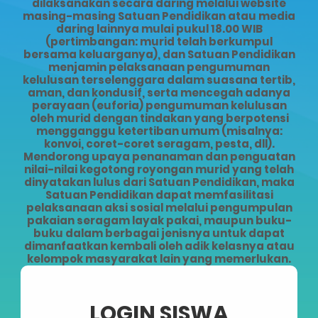
dilaksanakan secara daring melalui website
masing-masing Satuan Pendidikan atau media
daring lainnya mulai pukul 18.00 WIB
(pertimbangan: murid telah berkumpul
bersama keluarganya), dan Satuan Pendidikan
menjamin pelaksanaan pengumuman
kelulusan terselenggara dalam suasana tertib,
aman, dan kondusif, serta mencegah adanya
perayaan (euforia) pengumuman kelulusan
oleh murid dengan tindakan yang berpotensi
mengganggu ketertiban umum (misalnya:
konvoi, coret-coret seragam, pesta, dll).
Mendorong upaya penanaman dan penguatan
nilai-nilai kegotong royongan murid yang telah
dinyatakan lulus dari Satuan Pendidikan, maka
Satuan Pendidikan dapat memfasilitasi
pelaksanaan aksi sosial melalui pengumpulan
pakaian seragam layak pakai, maupun buku-
buku dalam berbagai jenisnya untuk dapat
dimanfaatkan kembali oleh adik kelasnya atau
kelompok masyarakat lain yang memerlukan.
LOGIN SISWA