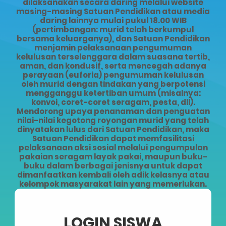
dilaksanakan secara daring melalui website
masing-masing Satuan Pendidikan atau media
daring lainnya mulai pukul 18.00 WIB
(pertimbangan: murid telah berkumpul
bersama keluarganya), dan Satuan Pendidikan
menjamin pelaksanaan pengumuman
kelulusan terselenggara dalam suasana tertib,
aman, dan kondusif, serta mencegah adanya
perayaan (euforia) pengumuman kelulusan
oleh murid dengan tindakan yang berpotensi
mengganggu ketertiban umum (misalnya:
konvoi, coret-coret seragam, pesta, dll).
Mendorong upaya penanaman dan penguatan
nilai-nilai kegotong royongan murid yang telah
dinyatakan lulus dari Satuan Pendidikan, maka
Satuan Pendidikan dapat memfasilitasi
pelaksanaan aksi sosial melalui pengumpulan
pakaian seragam layak pakai, maupun buku-
buku dalam berbagai jenisnya untuk dapat
dimanfaatkan kembali oleh adik kelasnya atau
kelompok masyarakat lain yang memerlukan.
LOGIN SISWA