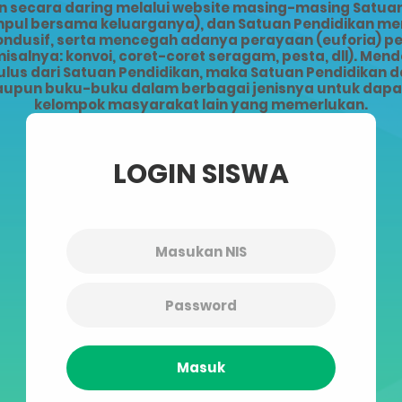
ecara daring melalui website masing-masing Satuan 
kumpul bersama keluarganya), dan Satuan Pendidikan 
kondusif, serta mencegah adanya perayaan (euforia) 
alnya: konvoi, coret-coret seragam, pesta, dll). Men
lus dari Satuan Pendidikan, maka Satuan Pendidikan da
upun buku-buku dalam berbagai jenisnya untuk dapat 
kelompok masyarakat lain yang memerlukan.
LOGIN SISWA
Masuk