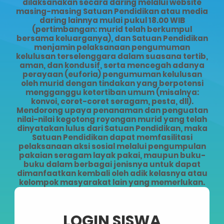
dilaksanakan secara daring melalui website
masing-masing Satuan Pendidikan atau media
daring lainnya mulai pukul 18.00 WIB
(pertimbangan: murid telah berkumpul
bersama keluarganya), dan Satuan Pendidikan
menjamin pelaksanaan pengumuman
kelulusan terselenggara dalam suasana tertib,
aman, dan kondusif, serta mencegah adanya
perayaan (euforia) pengumuman kelulusan
oleh murid dengan tindakan yang berpotensi
mengganggu ketertiban umum (misalnya:
konvoi, coret-coret seragam, pesta, dll).
Mendorong upaya penanaman dan penguatan
nilai-nilai kegotong royongan murid yang telah
dinyatakan lulus dari Satuan Pendidikan, maka
Satuan Pendidikan dapat memfasilitasi
pelaksanaan aksi sosial melalui pengumpulan
pakaian seragam layak pakai, maupun buku-
buku dalam berbagai jenisnya untuk dapat
dimanfaatkan kembali oleh adik kelasnya atau
kelompok masyarakat lain yang memerlukan.
LOGIN SISWA