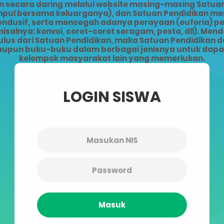
ecara daring melalui website masing-masing Satuan 
kumpul bersama keluarganya), dan Satuan Pendidikan 
kondusif, serta mencegah adanya perayaan (euforia) 
alnya: konvoi, coret-coret seragam, pesta, dll). Men
lus dari Satuan Pendidikan, maka Satuan Pendidikan da
upun buku-buku dalam berbagai jenisnya untuk dapat 
kelompok masyarakat lain yang memerlukan.
LOGIN SISWA
Masuk