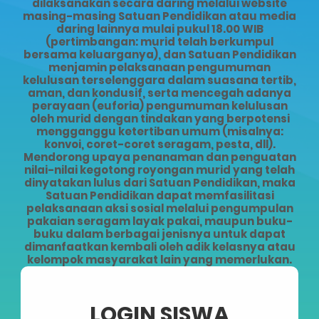
dilaksanakan secara daring melalui website
masing-masing Satuan Pendidikan atau media
daring lainnya mulai pukul 18.00 WIB
(pertimbangan: murid telah berkumpul
bersama keluarganya), dan Satuan Pendidikan
menjamin pelaksanaan pengumuman
kelulusan terselenggara dalam suasana tertib,
aman, dan kondusif, serta mencegah adanya
perayaan (euforia) pengumuman kelulusan
oleh murid dengan tindakan yang berpotensi
mengganggu ketertiban umum (misalnya:
konvoi, coret-coret seragam, pesta, dll).
Mendorong upaya penanaman dan penguatan
nilai-nilai kegotong royongan murid yang telah
dinyatakan lulus dari Satuan Pendidikan, maka
Satuan Pendidikan dapat memfasilitasi
pelaksanaan aksi sosial melalui pengumpulan
pakaian seragam layak pakai, maupun buku-
buku dalam berbagai jenisnya untuk dapat
dimanfaatkan kembali oleh adik kelasnya atau
kelompok masyarakat lain yang memerlukan.
LOGIN SISWA