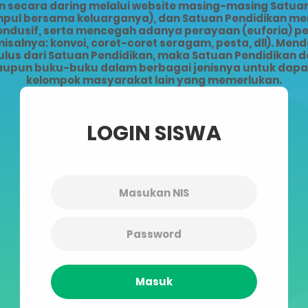
ecara daring melalui website masing-masing Satuan 
kumpul bersama keluarganya), dan Satuan Pendidikan 
kondusif, serta mencegah adanya perayaan (euforia) 
alnya: konvoi, coret-coret seragam, pesta, dll). Men
lus dari Satuan Pendidikan, maka Satuan Pendidikan da
upun buku-buku dalam berbagai jenisnya untuk dapat 
kelompok masyarakat lain yang memerlukan.
LOGIN SISWA
Masuk