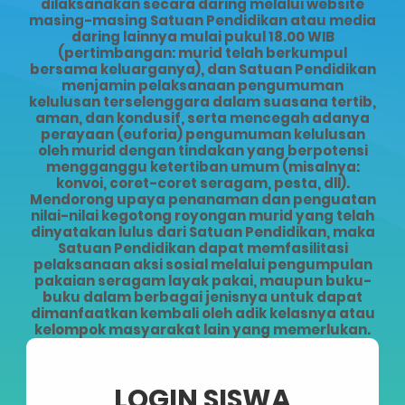
dilaksanakan secara daring melalui website
masing-masing Satuan Pendidikan atau media
daring lainnya mulai pukul 18.00 WIB
(pertimbangan: murid telah berkumpul
bersama keluarganya), dan Satuan Pendidikan
menjamin pelaksanaan pengumuman
kelulusan terselenggara dalam suasana tertib,
aman, dan kondusif, serta mencegah adanya
perayaan (euforia) pengumuman kelulusan
oleh murid dengan tindakan yang berpotensi
mengganggu ketertiban umum (misalnya:
konvoi, coret-coret seragam, pesta, dll).
Mendorong upaya penanaman dan penguatan
nilai-nilai kegotong royongan murid yang telah
dinyatakan lulus dari Satuan Pendidikan, maka
Satuan Pendidikan dapat memfasilitasi
pelaksanaan aksi sosial melalui pengumpulan
pakaian seragam layak pakai, maupun buku-
buku dalam berbagai jenisnya untuk dapat
dimanfaatkan kembali oleh adik kelasnya atau
kelompok masyarakat lain yang memerlukan.
LOGIN SISWA