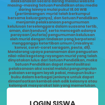
dilaksanakan secara daring melalui website
masing-masing Satuan Pendidikan atau media
daring lainnya mulai pukul 18.00 WIB
(pertimbangan: murid telah berkumpul
bersama keluarganya), dan Satuan Pendidikan
menjamin pelaksanaan pengumuman
kelulusan terselenggara dalam suasana tertib,
aman, dan kondusif, serta mencegah adanya
perayaan (euforia) pengumuman kelulusan
oleh murid dengan tindakan yang berpotensi
mengganggu ketertiban umum (misalnya:
konvoi, coret-coret seragam, pesta, dll).
Mendorong upaya penanaman dan penguatan
nilai-nilai kegotong royongan murid yang telah
dinyatakan lulus dari Satuan Pendidikan, maka
Satuan Pendidikan dapat memfasilitasi
pelaksanaan aksi sosial melalui pengumpulan
pakaian seragam layak pakai, maupun buku-
buku dalam berbagai jenisnya untuk dapat
dimanfaatkan kembali oleh adik kelasnya atau
kelompok masyarakat lain yang memerlukan.
LOGIN SISWA