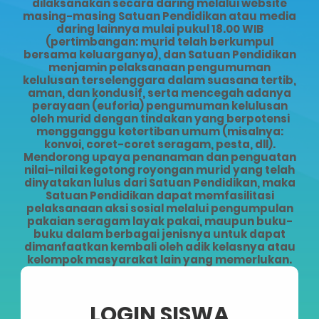
dilaksanakan secara daring melalui website
masing-masing Satuan Pendidikan atau media
daring lainnya mulai pukul 18.00 WIB
(pertimbangan: murid telah berkumpul
bersama keluarganya), dan Satuan Pendidikan
menjamin pelaksanaan pengumuman
kelulusan terselenggara dalam suasana tertib,
aman, dan kondusif, serta mencegah adanya
perayaan (euforia) pengumuman kelulusan
oleh murid dengan tindakan yang berpotensi
mengganggu ketertiban umum (misalnya:
konvoi, coret-coret seragam, pesta, dll).
Mendorong upaya penanaman dan penguatan
nilai-nilai kegotong royongan murid yang telah
dinyatakan lulus dari Satuan Pendidikan, maka
Satuan Pendidikan dapat memfasilitasi
pelaksanaan aksi sosial melalui pengumpulan
pakaian seragam layak pakai, maupun buku-
buku dalam berbagai jenisnya untuk dapat
dimanfaatkan kembali oleh adik kelasnya atau
kelompok masyarakat lain yang memerlukan.
LOGIN SISWA