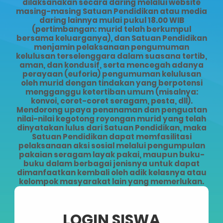
dilaksanakan secara daring melalui website
masing-masing Satuan Pendidikan atau media
daring lainnya mulai pukul 18.00 WIB
(pertimbangan: murid telah berkumpul
bersama keluarganya), dan Satuan Pendidikan
menjamin pelaksanaan pengumuman
kelulusan terselenggara dalam suasana tertib,
aman, dan kondusif, serta mencegah adanya
perayaan (euforia) pengumuman kelulusan
oleh murid dengan tindakan yang berpotensi
mengganggu ketertiban umum (misalnya:
konvoi, coret-coret seragam, pesta, dll).
Mendorong upaya penanaman dan penguatan
nilai-nilai kegotong royongan murid yang telah
dinyatakan lulus dari Satuan Pendidikan, maka
Satuan Pendidikan dapat memfasilitasi
pelaksanaan aksi sosial melalui pengumpulan
pakaian seragam layak pakai, maupun buku-
buku dalam berbagai jenisnya untuk dapat
dimanfaatkan kembali oleh adik kelasnya atau
kelompok masyarakat lain yang memerlukan.
LOGIN SISWA