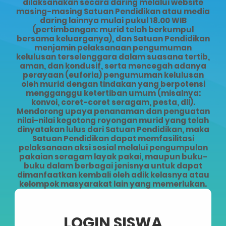
dilaksanakan secara daring melalui website
masing-masing Satuan Pendidikan atau media
daring lainnya mulai pukul 18.00 WIB
(pertimbangan: murid telah berkumpul
bersama keluarganya), dan Satuan Pendidikan
menjamin pelaksanaan pengumuman
kelulusan terselenggara dalam suasana tertib,
aman, dan kondusif, serta mencegah adanya
perayaan (euforia) pengumuman kelulusan
oleh murid dengan tindakan yang berpotensi
mengganggu ketertiban umum (misalnya:
konvoi, coret-coret seragam, pesta, dll).
Mendorong upaya penanaman dan penguatan
nilai-nilai kegotong royongan murid yang telah
dinyatakan lulus dari Satuan Pendidikan, maka
Satuan Pendidikan dapat memfasilitasi
pelaksanaan aksi sosial melalui pengumpulan
pakaian seragam layak pakai, maupun buku-
buku dalam berbagai jenisnya untuk dapat
dimanfaatkan kembali oleh adik kelasnya atau
kelompok masyarakat lain yang memerlukan.
LOGIN SISWA