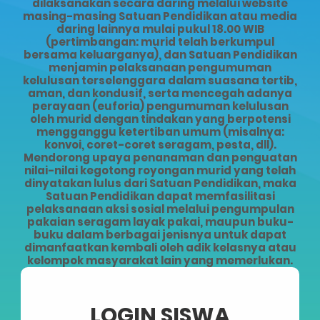
dilaksanakan secara daring melalui website
masing-masing Satuan Pendidikan atau media
daring lainnya mulai pukul 18.00 WIB
(pertimbangan: murid telah berkumpul
bersama keluarganya), dan Satuan Pendidikan
menjamin pelaksanaan pengumuman
kelulusan terselenggara dalam suasana tertib,
aman, dan kondusif, serta mencegah adanya
perayaan (euforia) pengumuman kelulusan
oleh murid dengan tindakan yang berpotensi
mengganggu ketertiban umum (misalnya:
konvoi, coret-coret seragam, pesta, dll).
Mendorong upaya penanaman dan penguatan
nilai-nilai kegotong royongan murid yang telah
dinyatakan lulus dari Satuan Pendidikan, maka
Satuan Pendidikan dapat memfasilitasi
pelaksanaan aksi sosial melalui pengumpulan
pakaian seragam layak pakai, maupun buku-
buku dalam berbagai jenisnya untuk dapat
dimanfaatkan kembali oleh adik kelasnya atau
kelompok masyarakat lain yang memerlukan.
LOGIN SISWA