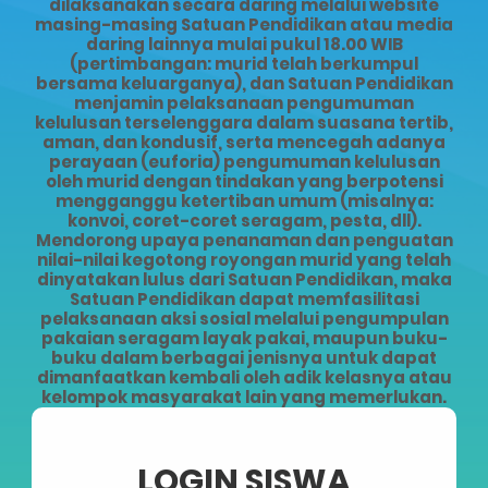
dilaksanakan secara daring melalui website
masing-masing Satuan Pendidikan atau media
daring lainnya mulai pukul 18.00 WIB
(pertimbangan: murid telah berkumpul
bersama keluarganya), dan Satuan Pendidikan
menjamin pelaksanaan pengumuman
kelulusan terselenggara dalam suasana tertib,
aman, dan kondusif, serta mencegah adanya
perayaan (euforia) pengumuman kelulusan
oleh murid dengan tindakan yang berpotensi
mengganggu ketertiban umum (misalnya:
konvoi, coret-coret seragam, pesta, dll).
Mendorong upaya penanaman dan penguatan
nilai-nilai kegotong royongan murid yang telah
dinyatakan lulus dari Satuan Pendidikan, maka
Satuan Pendidikan dapat memfasilitasi
pelaksanaan aksi sosial melalui pengumpulan
pakaian seragam layak pakai, maupun buku-
buku dalam berbagai jenisnya untuk dapat
dimanfaatkan kembali oleh adik kelasnya atau
kelompok masyarakat lain yang memerlukan.
LOGIN SISWA