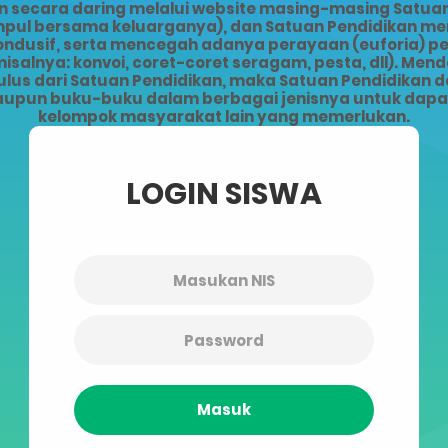
ecara daring melalui website masing-masing Satuan 
kumpul bersama keluarganya), dan Satuan Pendidikan 
kondusif, serta mencegah adanya perayaan (euforia) 
alnya: konvoi, coret-coret seragam, pesta, dll). Men
lus dari Satuan Pendidikan, maka Satuan Pendidikan da
upun buku-buku dalam berbagai jenisnya untuk dapat 
kelompok masyarakat lain yang memerlukan.
LOGIN SISWA
Masuk