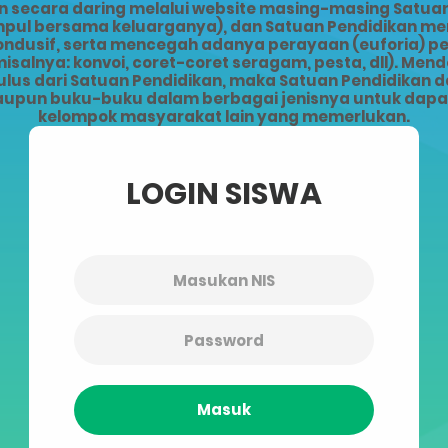
ecara daring melalui website masing-masing Satuan 
kumpul bersama keluarganya), dan Satuan Pendidikan 
kondusif, serta mencegah adanya perayaan (euforia) 
alnya: konvoi, coret-coret seragam, pesta, dll). Men
lus dari Satuan Pendidikan, maka Satuan Pendidikan da
upun buku-buku dalam berbagai jenisnya untuk dapat 
kelompok masyarakat lain yang memerlukan.
LOGIN SISWA
Masuk