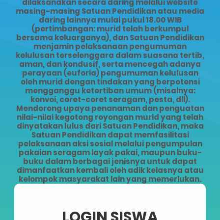
dilaksanakan secara daring melalui website
masing-masing Satuan Pendidikan atau media
daring lainnya mulai pukul 18.00 WIB
(pertimbangan: murid telah berkumpul
bersama keluarganya), dan Satuan Pendidikan
menjamin pelaksanaan pengumuman
kelulusan terselenggara dalam suasana tertib,
aman, dan kondusif, serta mencegah adanya
perayaan (euforia) pengumuman kelulusan
oleh murid dengan tindakan yang berpotensi
mengganggu ketertiban umum (misalnya:
konvoi, coret-coret seragam, pesta, dll).
Mendorong upaya penanaman dan penguatan
nilai-nilai kegotong royongan murid yang telah
dinyatakan lulus dari Satuan Pendidikan, maka
Satuan Pendidikan dapat memfasilitasi
pelaksanaan aksi sosial melalui pengumpulan
pakaian seragam layak pakai, maupun buku-
buku dalam berbagai jenisnya untuk dapat
dimanfaatkan kembali oleh adik kelasnya atau
kelompok masyarakat lain yang memerlukan.
LOGIN SISWA