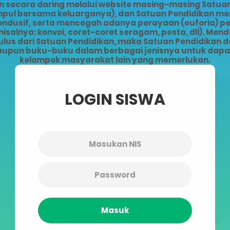
ecara daring melalui website masing-masing Satuan 
kumpul bersama keluarganya), dan Satuan Pendidikan 
kondusif, serta mencegah adanya perayaan (euforia) 
alnya: konvoi, coret-coret seragam, pesta, dll). Men
lus dari Satuan Pendidikan, maka Satuan Pendidikan da
upun buku-buku dalam berbagai jenisnya untuk dapat 
kelompok masyarakat lain yang memerlukan.
LOGIN SISWA
Masuk