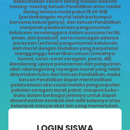
dilaksanakan secara daring melalui website
masing-masing Satuan Pendidikan atau media
daring lainnya mulai pukul 18.00 WIB
(pertimbangan: murid telah berkumpul
bersama keluarganya), dan Satuan Pendidikan
menjamin pelaksanaan pengumuman
kelulusan terselenggara dalam suasana tertib,
aman, dan kondusif, serta mencegah adanya
perayaan (euforia) pengumuman kelulusan
oleh murid dengan tindakan yang berpotensi
mengganggu ketertiban umum (misalnya:
konvoi, coret-coret seragam, pesta, dll).
Mendorong upaya penanaman dan penguatan
nilai-nilai kegotong royongan murid yang telah
dinyatakan lulus dari Satuan Pendidikan, maka
Satuan Pendidikan dapat memfasilitasi
pelaksanaan aksi sosial melalui pengumpulan
pakaian seragam layak pakai, maupun buku-
buku dalam berbagai jenisnya untuk dapat
dimanfaatkan kembali oleh adik kelasnya atau
kelompok masyarakat lain yang memerlukan.
LOGIN SISWA