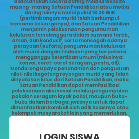
dilaksanakan secara daring melalui website
masing-masing Satuan Pendidikan atau media
daring lainnya mulai pukul 18.00 WIB
(pertimbangan: murid telah berkumpul
bersama keluarganya), dan Satuan Pendidikan
menjamin pelaksanaan pengumuman
kelulusan terselenggara dalam suasana tertib,
aman, dan kondusif, serta mencegah adanya
perayaan (euforia) pengumuman kelulusan
oleh murid dengan tindakan yang berpotensi
mengganggu ketertiban umum (misalnya:
konvoi, coret-coret seragam, pesta, dll).
Mendorong upaya penanaman dan penguatan
nilai-nilai kegotong royongan murid yang telah
dinyatakan lulus dari Satuan Pendidikan, maka
Satuan Pendidikan dapat memfasilitasi
pelaksanaan aksi sosial melalui pengumpulan
pakaian seragam layak pakai, maupun buku-
buku dalam berbagai jenisnya untuk dapat
dimanfaatkan kembali oleh adik kelasnya atau
kelompok masyarakat lain yang memerlukan.
LOGIN SISWA