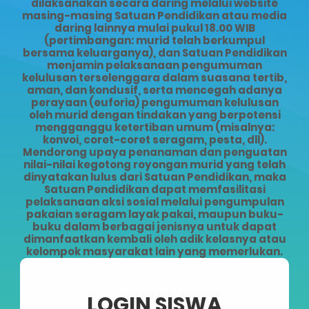
dilaksanakan secara daring melalui website
masing-masing Satuan Pendidikan atau media
daring lainnya mulai pukul 18.00 WIB
(pertimbangan: murid telah berkumpul
bersama keluarganya), dan Satuan Pendidikan
menjamin pelaksanaan pengumuman
kelulusan terselenggara dalam suasana tertib,
aman, dan kondusif, serta mencegah adanya
perayaan (euforia) pengumuman kelulusan
oleh murid dengan tindakan yang berpotensi
mengganggu ketertiban umum (misalnya:
konvoi, coret-coret seragam, pesta, dll).
Mendorong upaya penanaman dan penguatan
nilai-nilai kegotong royongan murid yang telah
dinyatakan lulus dari Satuan Pendidikan, maka
Satuan Pendidikan dapat memfasilitasi
pelaksanaan aksi sosial melalui pengumpulan
pakaian seragam layak pakai, maupun buku-
buku dalam berbagai jenisnya untuk dapat
dimanfaatkan kembali oleh adik kelasnya atau
kelompok masyarakat lain yang memerlukan.
LOGIN SISWA