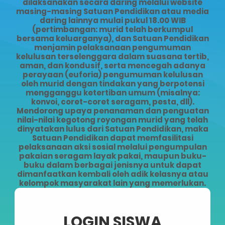
dilaksanakan secara daring melalui website
masing-masing Satuan Pendidikan atau media
daring lainnya mulai pukul 18.00 WIB
(pertimbangan: murid telah berkumpul
bersama keluarganya), dan Satuan Pendidikan
menjamin pelaksanaan pengumuman
kelulusan terselenggara dalam suasana tertib,
aman, dan kondusif, serta mencegah adanya
perayaan (euforia) pengumuman kelulusan
oleh murid dengan tindakan yang berpotensi
mengganggu ketertiban umum (misalnya:
konvoi, coret-coret seragam, pesta, dll).
Mendorong upaya penanaman dan penguatan
nilai-nilai kegotong royongan murid yang telah
dinyatakan lulus dari Satuan Pendidikan, maka
Satuan Pendidikan dapat memfasilitasi
pelaksanaan aksi sosial melalui pengumpulan
pakaian seragam layak pakai, maupun buku-
buku dalam berbagai jenisnya untuk dapat
dimanfaatkan kembali oleh adik kelasnya atau
kelompok masyarakat lain yang memerlukan.
LOGIN SISWA