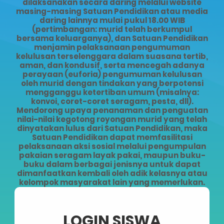
dilaksanakan secara daring melalui website
masing-masing Satuan Pendidikan atau media
daring lainnya mulai pukul 18.00 WIB
(pertimbangan: murid telah berkumpul
bersama keluarganya), dan Satuan Pendidikan
menjamin pelaksanaan pengumuman
kelulusan terselenggara dalam suasana tertib,
aman, dan kondusif, serta mencegah adanya
perayaan (euforia) pengumuman kelulusan
oleh murid dengan tindakan yang berpotensi
mengganggu ketertiban umum (misalnya:
konvoi, coret-coret seragam, pesta, dll).
Mendorong upaya penanaman dan penguatan
nilai-nilai kegotong royongan murid yang telah
dinyatakan lulus dari Satuan Pendidikan, maka
Satuan Pendidikan dapat memfasilitasi
pelaksanaan aksi sosial melalui pengumpulan
pakaian seragam layak pakai, maupun buku-
buku dalam berbagai jenisnya untuk dapat
dimanfaatkan kembali oleh adik kelasnya atau
kelompok masyarakat lain yang memerlukan.
LOGIN SISWA