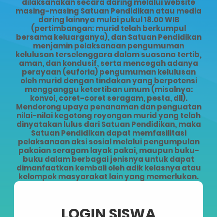
dilaksanakan secara daring melalui website
masing-masing Satuan Pendidikan atau media
daring lainnya mulai pukul 18.00 WIB
(pertimbangan: murid telah berkumpul
bersama keluarganya), dan Satuan Pendidikan
menjamin pelaksanaan pengumuman
kelulusan terselenggara dalam suasana tertib,
aman, dan kondusif, serta mencegah adanya
perayaan (euforia) pengumuman kelulusan
oleh murid dengan tindakan yang berpotensi
mengganggu ketertiban umum (misalnya:
konvoi, coret-coret seragam, pesta, dll).
Mendorong upaya penanaman dan penguatan
nilai-nilai kegotong royongan murid yang telah
dinyatakan lulus dari Satuan Pendidikan, maka
Satuan Pendidikan dapat memfasilitasi
pelaksanaan aksi sosial melalui pengumpulan
pakaian seragam layak pakai, maupun buku-
buku dalam berbagai jenisnya untuk dapat
dimanfaatkan kembali oleh adik kelasnya atau
kelompok masyarakat lain yang memerlukan.
LOGIN SISWA