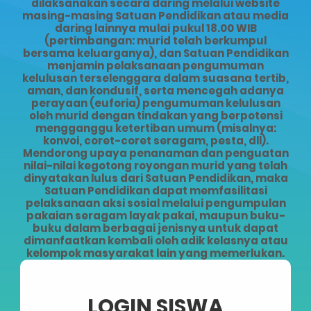
dilaksanakan secara daring melalui website
masing-masing Satuan Pendidikan atau media
daring lainnya mulai pukul 18.00 WIB
(pertimbangan: murid telah berkumpul
bersama keluarganya), dan Satuan Pendidikan
menjamin pelaksanaan pengumuman
kelulusan terselenggara dalam suasana tertib,
aman, dan kondusif, serta mencegah adanya
perayaan (euforia) pengumuman kelulusan
oleh murid dengan tindakan yang berpotensi
mengganggu ketertiban umum (misalnya:
konvoi, coret-coret seragam, pesta, dll).
Mendorong upaya penanaman dan penguatan
nilai-nilai kegotong royongan murid yang telah
dinyatakan lulus dari Satuan Pendidikan, maka
Satuan Pendidikan dapat memfasilitasi
pelaksanaan aksi sosial melalui pengumpulan
pakaian seragam layak pakai, maupun buku-
buku dalam berbagai jenisnya untuk dapat
dimanfaatkan kembali oleh adik kelasnya atau
kelompok masyarakat lain yang memerlukan.
LOGIN SISWA