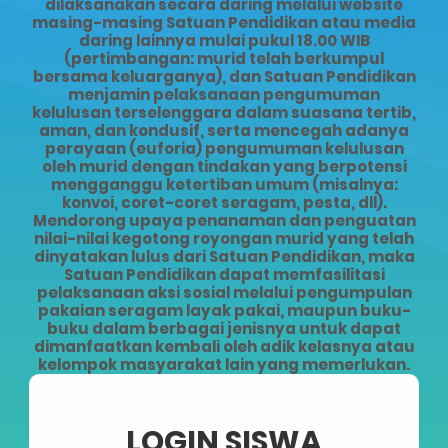
dilaksanakan secara daring melalui website
masing-masing Satuan Pendidikan atau media
daring lainnya mulai pukul 18.00 WIB
(pertimbangan: murid telah berkumpul
bersama keluarganya), dan Satuan Pendidikan
menjamin pelaksanaan pengumuman
kelulusan terselenggara dalam suasana tertib,
aman, dan kondusif, serta mencegah adanya
perayaan (euforia) pengumuman kelulusan
oleh murid dengan tindakan yang berpotensi
mengganggu ketertiban umum (misalnya:
konvoi, coret-coret seragam, pesta, dll).
Mendorong upaya penanaman dan penguatan
nilai-nilai kegotong royongan murid yang telah
dinyatakan lulus dari Satuan Pendidikan, maka
Satuan Pendidikan dapat memfasilitasi
pelaksanaan aksi sosial melalui pengumpulan
pakaian seragam layak pakai, maupun buku-
buku dalam berbagai jenisnya untuk dapat
dimanfaatkan kembali oleh adik kelasnya atau
kelompok masyarakat lain yang memerlukan.
LOGIN SISWA