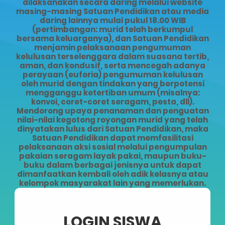
dilaksanakan secara daring melalui website
masing-masing Satuan Pendidikan atau media
daring lainnya mulai pukul 18.00 WIB
(pertimbangan: murid telah berkumpul
bersama keluarganya), dan Satuan Pendidikan
menjamin pelaksanaan pengumuman
kelulusan terselenggara dalam suasana tertib,
aman, dan kondusif, serta mencegah adanya
perayaan (euforia) pengumuman kelulusan
oleh murid dengan tindakan yang berpotensi
mengganggu ketertiban umum (misalnya:
konvoi, coret-coret seragam, pesta, dll).
Mendorong upaya penanaman dan penguatan
nilai-nilai kegotong royongan murid yang telah
dinyatakan lulus dari Satuan Pendidikan, maka
Satuan Pendidikan dapat memfasilitasi
pelaksanaan aksi sosial melalui pengumpulan
pakaian seragam layak pakai, maupun buku-
buku dalam berbagai jenisnya untuk dapat
dimanfaatkan kembali oleh adik kelasnya atau
kelompok masyarakat lain yang memerlukan.
LOGIN SISWA