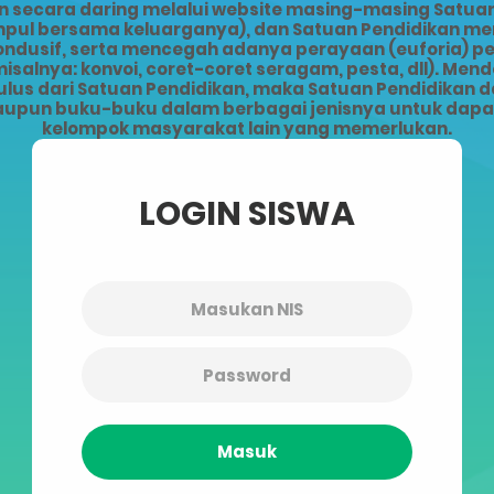
ecara daring melalui website masing-masing Satuan 
kumpul bersama keluarganya), dan Satuan Pendidikan 
kondusif, serta mencegah adanya perayaan (euforia) 
alnya: konvoi, coret-coret seragam, pesta, dll). Men
lus dari Satuan Pendidikan, maka Satuan Pendidikan da
upun buku-buku dalam berbagai jenisnya untuk dapat 
kelompok masyarakat lain yang memerlukan.
LOGIN SISWA
Masuk