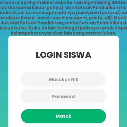
ecara daring melalui website masing-masing Satuan 
kumpul bersama keluarganya), dan Satuan Pendidikan 
kondusif, serta mencegah adanya perayaan (euforia) 
alnya: konvoi, coret-coret seragam, pesta, dll). Men
lus dari Satuan Pendidikan, maka Satuan Pendidikan da
upun buku-buku dalam berbagai jenisnya untuk dapat 
kelompok masyarakat lain yang memerlukan.
LOGIN SISWA
Masuk