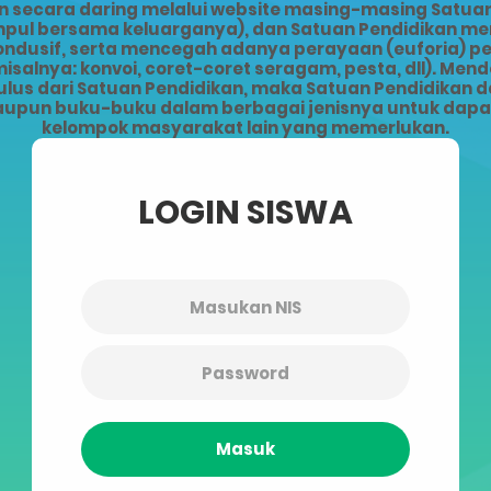
ecara daring melalui website masing-masing Satuan 
kumpul bersama keluarganya), dan Satuan Pendidikan 
kondusif, serta mencegah adanya perayaan (euforia) 
alnya: konvoi, coret-coret seragam, pesta, dll). Men
lus dari Satuan Pendidikan, maka Satuan Pendidikan da
upun buku-buku dalam berbagai jenisnya untuk dapat 
kelompok masyarakat lain yang memerlukan.
LOGIN SISWA
Masuk